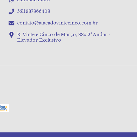
5511987366403
contato@atacadovintecinco.com.br
R. Vinte e Cinco de Março, 885 2° Andar -
Elevador Exclusivo