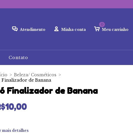
0
Atendimento
Minha conta
Meu carrinho
Contato
ício
>
Beleza/ Cosméticos
>
 Finalizador de Banana
ó Finalizador de Banana
$10,00
r mais detalhes