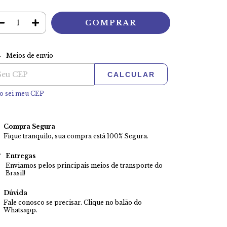
ALTERAR CEP
tregas para o CEP:
Meios de envio
CALCULAR
o sei meu CEP
Compra Segura
Fique tranquilo, sua compra está 100% Segura.
Entregas
Enviamos pelos principais meios de transporte do
Brasil!
Dúvida
Fale conosco se precisar. Clique no balão do
Whatsapp.