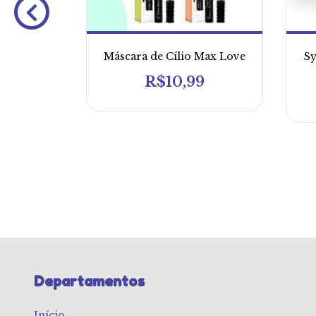
Máscara de Cílio Max Love
Sy
R$10,99
eta 100%
ove
0
Departamentos
Início