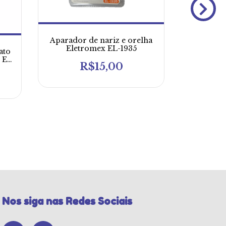
Aparador de nariz e orelha
Eletromex EL-1935
ato
 E
R$15,00
rico
tal
Máq
l
Profi
Nos siga nas Redes Sociais