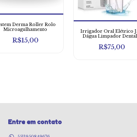
stem Derma Roller Rolo
Microagulhamento
Irrigador Oral Elétrico J
Dágua Limpador Dental
R$15,00
BucalIrrigador Oral Elét
Jato Dágua Limpador Den
R$75,00
E Bucal Irrigador Ora
Elétrico Jato Dágu
Entre em contato
5511950849676