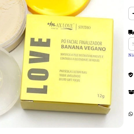
En
Nã