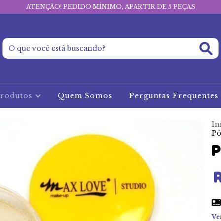
ATENÇÃO! PEDIDO MÍNIMO, APARTIR DE 5 PEÇAS
rodutos
Quem Somos
Perguntas Frequentes
In
Pó
P
R
Ve