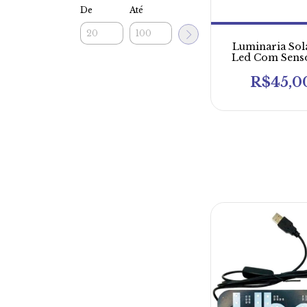
De
Até
Luminaria Sol
Led Com Sens
Movimento
Acendimen
R$45,0
Automático No