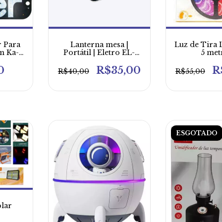
r Para
Lanterna mesa |
Luz de Tira 
m Ka-
Portátil | Eletro EL-
5 met
2707
0
R$35,00
R
R$40,00
R$55,00
ESGOTADO
lar