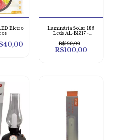
LED Eletro
Luminária Solar 186
ros
Leds AL-B1317 -
Altomex
$40,00
R$120,00
R$100,00