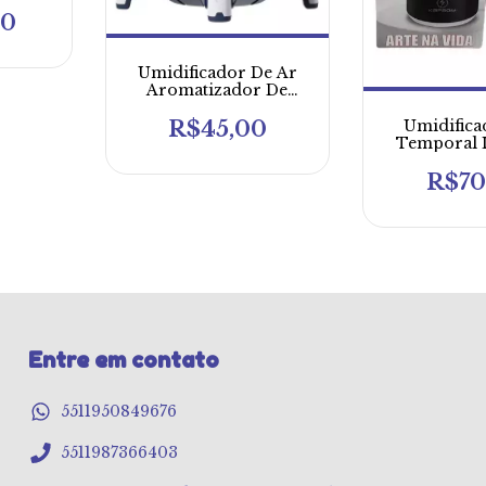
00
Umidificador De Ar
Aromatizador De
Ambiente Cápsula
Espacial
Umidifica
R$45,00
Temporal 
Top Kapbo
R$70
Entre em contato
5511950849676
5511987366403