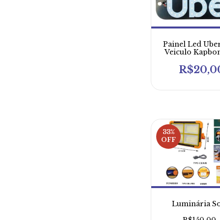
Painel Led Ube
Veiculo Kapbo
1129
R$20,0
33
%
OFF
Luminária So