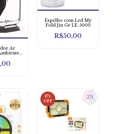
Espelho com Led My
Fold Jin Ge LE-5000
R$50,00
ador Ar
Ambientes
Lobo De
ra
,00
17
%
OFF