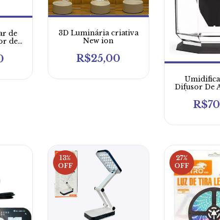
3D Luminária criativa
ar de
New ion
or de
 e
R$25,00
to
0
turno
Umidific
Difusor De 
Óleos Do 
Guer
R$70
13
%
27
%
OFF
OFF