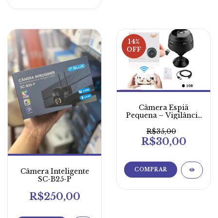
14
%
OFF
Câmera Espiã
Pequena – Vigilância
Discreta e Eficiente
R$35,00
R$30,00
Câmera Inteligente
SC-B25-P
R$250,00