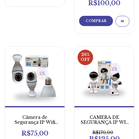
R$100,00
26
%
OFF
Câmera de
CÂMERA DE
Segurança IP Wifi
SEGURANÇA IP WI-
inteligente 1080P HD
FI | ROBÔ COM
AUTO
R$75,00
R$170,00
RASTREAMENTO
R$125,00