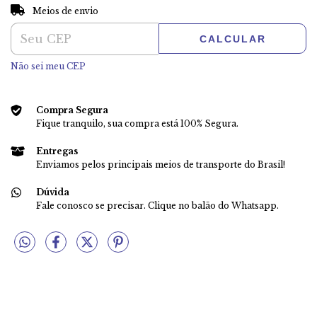
ALTERAR CEP
Entregas para o CEP:
Meios de envio
CALCULAR
Não sei meu CEP
Compra Segura
Fique tranquilo, sua compra está 100% Segura.
Entregas
Enviamos pelos principais meios de transporte do Brasil!
Dúvida
Fale conosco se precisar. Clique no balão do Whatsapp.