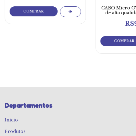
CABO Micro OT
de alta quali
10
R$9
Departamentos
Início
Produtos